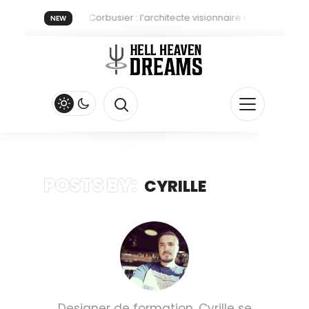
Le Corbusier : l’architecte visionnaire qui a redéfini
NEW
Maly Siri, l’élégance vintage à l’encre et au cœur
Musiques illustrées : l’univers en boucle de Paul Rib
Joseph Lee : Une introspection en nuances
Rilès : La Performance d’un Survivant au Service de l’
Gustav Klimt : L’Alchimiste de l’Or et des Émotions
Bonne année 2025 à tous les passionnés d’art et de 
POSTS BY:
CYRILLE
Poseïd : Quand l’Art Sublime et Protège les Océans
Designer de formation, Cyrille se