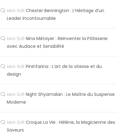
SUR
Chester Bennington : L’Héritage d’un
MIKA
Leader Incontournable
SUR
Nina Métayer : Réinventer la Pâtisserie
MIKA
avec Audace et Sensibilité
SUR
Pininfarina : L’art de la vitesse et du
MIKA
design
SUR
Night Shyamalan : Le Maître du Suspense
MIKA
Moderne
SUR
Croque La Vie : Hélène, la Magicienne des
MIKA
Saveurs