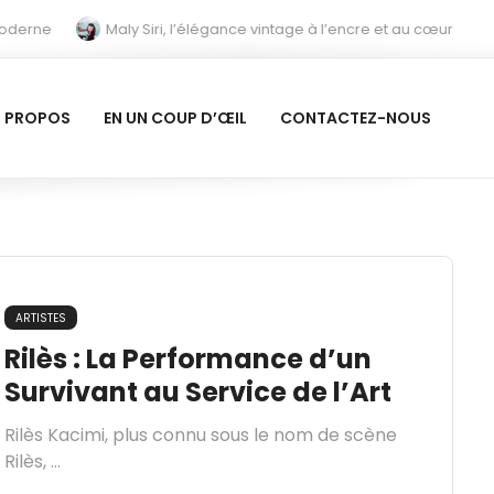
moderne
Maly Siri, l’élégance vintage à l’encre et au cœur
Joseph Lee : Une introspection en nuances
Rilès : La Performan
année 2025 à tous les passionnés d’art et de culture !
À PROPOS
EN UN COUP D’ŒIL
CONTACTEZ-NOUS
ARTISTES
Rilès : La Performance d’un
Survivant au Service de l’Art
Rilès Kacimi, plus connu sous le nom de scène
Rilès, ...